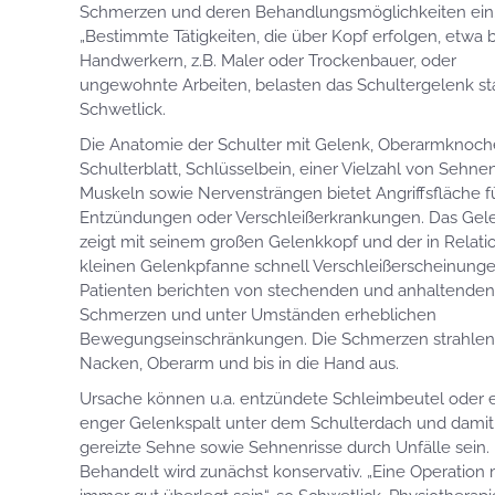
Schmerzen und deren Behandlungsmöglichkeiten ein
„Bestimmte Tätigkeiten, die über Kopf erfolgen, etwa 
Handwerkern, z.B. Maler oder Trockenbauer, oder
ungewohnte Arbeiten, belasten das Schultergelenk sta
Schwetlick.
Die Anatomie der Schulter mit Gelenk, Oberarmknoch
Schulterblatt, Schlüsselbein, einer Vielzahl von Sehne
Muskeln sowie Nervensträngen bietet Angriffsfläche f
Entzündungen oder Verschleißerkrankungen. Das Gel
zeigt mit seinem großen Gelenkkopf und der in Relati
kleinen Gelenkpfanne schnell Verschleißerscheinunge
Patienten berichten von stechenden und anhaltenden
Schmerzen und unter Umständen erheblichen
Bewegungseinschränkungen. Die Schmerzen strahlen 
Nacken, Oberarm und bis in die Hand aus.
Ursache können u.a. entzündete Schleimbeutel oder 
enger Gelenkspalt unter dem Schulterdach und damit
gereizte Sehne sowie Sehnenrisse durch Unfälle sein.
Behandelt wird zunächst konservativ. „Eine Operation