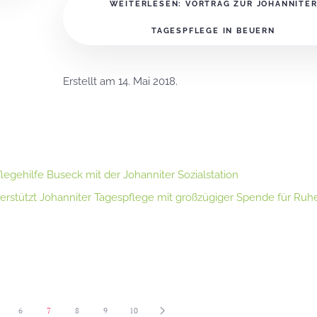
WEITERLESEN: VORTRAG ZUR JOHANNITE
TAGESPFLEGE IN BEUERN
Erstellt am
14. Mai 2018
.
egehilfe Buseck mit der Johanniter Sozialstation
terstützt Johanniter Tagespflege mit großzügiger Spende für Ruh
6
7
8
9
10