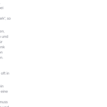
.
bei
rk“, so
en,
n und
ür
enk
on
n.
oft in
ein
 eine
 muss