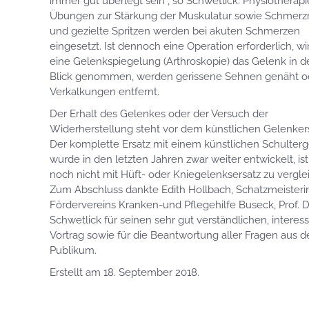
immer gut überlegt sein“, so Schwetlick. Physiotherap
Übungen zur Stärkung der Muskulatur sowie Schmerzm
und gezielte Spritzen werden bei akuten Schmerzen
eingesetzt. Ist dennoch eine Operation erforderlich, wi
eine Gelenkspiegelung (Arthroskopie) das Gelenk in d
Blick genommen, werden gerissene Sehnen genäht o
Verkalkungen entfernt.
Der Erhalt des Gelenkes oder der Versuch der
Widerherstellung steht vor dem künstlichen Gelenkers
Der komplette Ersatz mit einem künstlichen Schulter
wurde in den letzten Jahren zwar weiter entwickelt, ist
noch nicht mit Hüft- oder Kniegelenksersatz zu vergle
Zum Abschluss dankte Edith Hollbach, Schatzmeisteri
Fördervereins Kranken-und Pflegehilfe Buseck, Prof. D
Schwetlick für seinen sehr gut verständlichen, interes
Vortrag sowie für die Beantwortung aller Fragen aus 
Publikum.
Erstellt am
18. September 2018
.