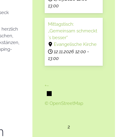
13:00
useck
Mittagstisch:
 herzlich
„Gemeinsam schmeckt
ischen,
´s besser“
kstänzen,
Evangelische Kirche
mping-
12.11.2026
12:00
-
13:00
+
−
© OpenStreetMap
n
2