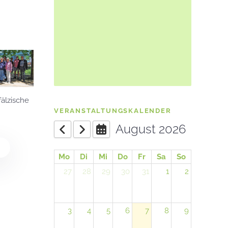
älzische
VERANSTALTUNGSKALENDER
August 2026
Mo
Di
Mi
Do
Fr
Sa
So
27
28
29
30
31
1
2
3
4
5
6
7
8
9