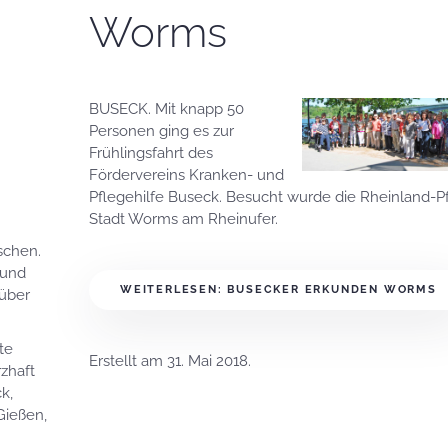
Worms
BUSECK. Mit knapp 50
Personen ging es zur
Frühlingsfahrt des
Fördervereins Kranken- und
Pflegehilfe Buseck. Besucht wurde die Rheinland-Pf
Stadt Worms am Rheinufer.
schen.
 und
WEITERLESEN: BUSECKER ERKUNDEN WORMS
rüber
te
Erstellt am
31. Mai 2018
.
zhaft
k,
Gießen,