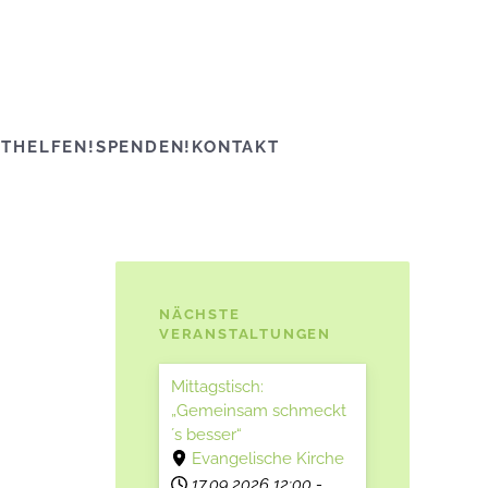
ITHELFEN!
SPENDEN!
KONTAKT
NÄCHSTE
VERANSTALTUNGEN
Mittagstisch:
„Gemeinsam schmeckt
´s besser“
Evangelische Kirche
17.09.2026
12:00
-