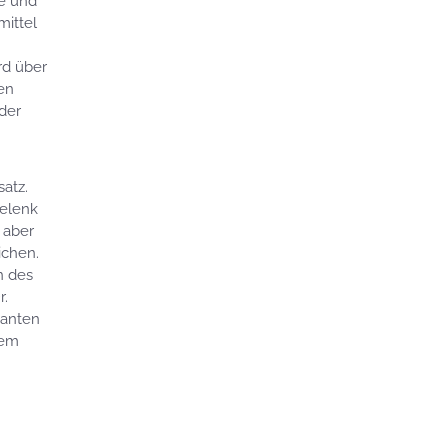
ie und
ittel
rd über
en
der
atz.
gelenk
 aber
ichen.
n des
r.
santen
dem