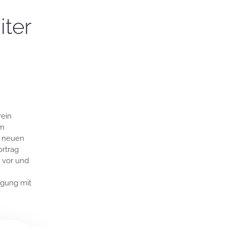
iter
rein
em
r neuen
ortrag
e vor und
rgung mit