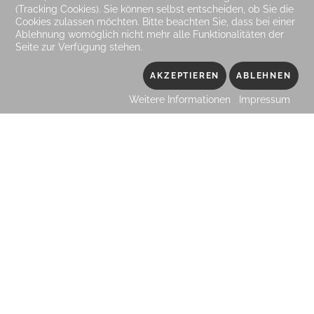
(Tracking Cookies). Sie können selbst entscheiden, ob Sie die
Cookies zulassen möchten. Bitte beachten Sie, dass bei einer
Ablehnung womöglich nicht mehr alle Funktionalitäten der
Seite zur Verfügung stehen.
AKZEPTIEREN
ABLEHNEN
Weitere Informationen
Impressum
Nehmen Sie
Kontakt mit uns
auf!
Wir freuen uns, wenn Sie mit uns in Kontakt treten - in
welcher Form auch immer!
Besonders einfach geht es mit diesem