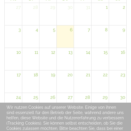
27
28
29
30
31
1
2
3
4
5
6
7
8
9
10
11
12
13
14
15
16
17
18
19
20
21
22
23
24
25
26
27
28
29
30
Wir nutzen Cookies auf unserer Website. Einige von ihnen
sind essenziell für den Betrieb der Seite, während andere uns
helfen, diese Website und die Nutzererfahrung zu verbessern
31
1
2
3
4
5
6
(Tracking Cookies). Sie können selbst entscheiden, ob Sie die
Cookies zulassen möchten. Bitte beachten Sie, dass bei einer