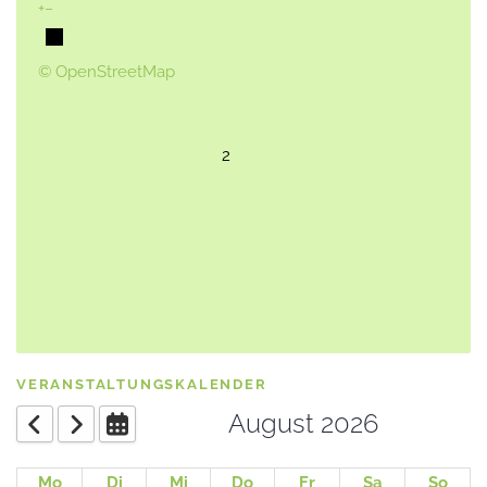
+
−
© OpenStreetMap
2
VERANSTALTUNGSKALENDER
August 2026
Mo
Di
Mi
Do
Fr
Sa
So