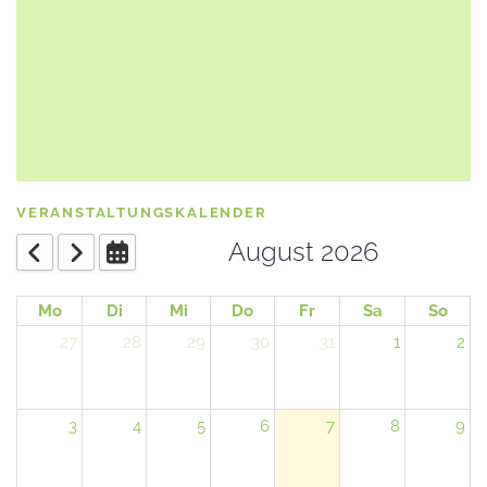
VERANSTALTUNGSKALENDER
August 2026
Mo
Di
Mi
Do
Fr
Sa
So
27
28
29
30
31
1
2
3
4
5
6
7
8
9