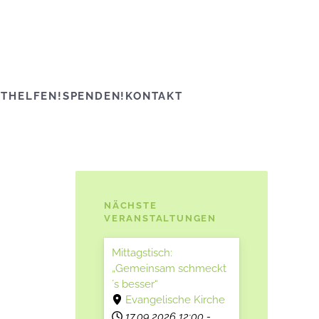
ITHELFEN!
SPENDEN!
KONTAKT
NÄCHSTE
VERANSTALTUNGEN
Mittagstisch:
„Gemeinsam schmeckt
´s besser“
Evangelische Kirche
17.09.2026
12:00
-