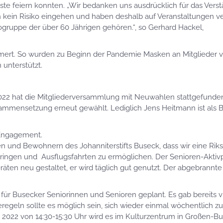
ste feiern konnten. „Wir bedanken uns ausdrücklich für das Verst
n kein Risiko eingehen und haben deshalb auf Veranstaltungen ve
ogruppe der über 60 Jährigen gehören.“, so Gerhard Hackel,
t. So wurden zu Beginn der Pandemie Masken an Mitglieder ve
 unterstützt.
.2022 hat die Mitgliederversammlung mit Neuwahlen stattgefunde
sammensetzung erneut gewählt. Lediglich Jens Heitmann ist als Be
 Engagement.
 und Bewohnern des Johanniterstifts Buseck, dass wir eine Rik
ingen und Ausflugsfahrten zu ermöglichen. Der Senioren-Aktivp
räten neu gestaltet, er wird täglich gut genutzt. Der abgebrannte
für Busecker Seniorinnen und Senioren geplant. Es gab bereits v
egeln sollte es möglich sein, sich wieder einmal wöchentlich zu 
li 2022 von 14:30-15:30 Uhr wird es im Kulturzentrum in Großen-B