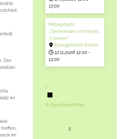
ändnis
13:00
rzichtet.
Mittagstisch:
„Gemeinsam schmeckt
rteilt
´s besser“
Evangelische Kirche
12.11.2026
12:00
-
13:00
n. Der
isitzer
+
−
scha
latz im
© OpenStreetMap
iele
treffen,
2
useck im