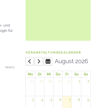
n- und
ogin für
VERANSTALTUNGSKALENDER
August 2026
Weiter
Mo
Di
Mi
Do
Fr
Sa
So
27
28
29
30
31
1
2
3
4
5
6
7
8
9