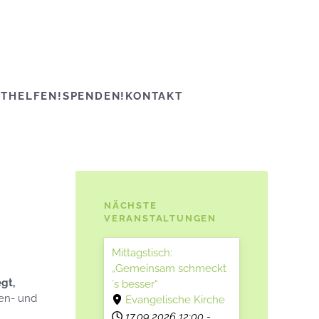
ITHELFEN!
SPENDEN!
KONTAKT
NÄCHSTE
VERANSTALTUNGEN
Mittagstisch:
„Gemeinsam schmeckt
gt,
´s besser“
ken- und
Evangelische Kirche
17.09.2026
12:00
-