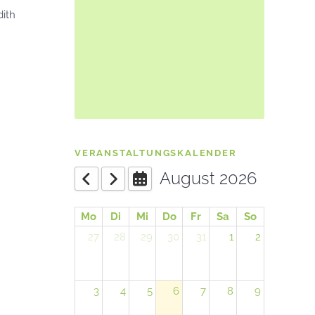
dith
VERANSTALTUNGSKALENDER
August 2026
Mo
Di
Mi
Do
Fr
Sa
So
27
28
29
30
31
1
2
3
4
5
6
7
8
9