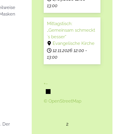
13:00
eilweise
 Masken
Mittagstisch:
„Gemeinsam schmeckt
´s besser“
Evangelische Kirche
12.11.2026
12:00
-
13:00
+
−
© OpenStreetMap
2
. Der