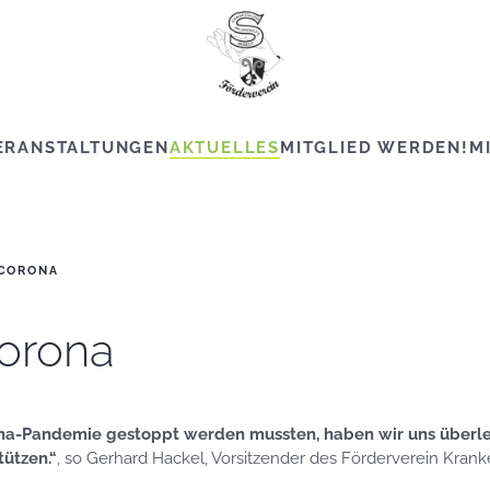
ERANSTALTUNGEN
AKTUELLES
MITGLIED WERDEN!
M
 CORONA
Corona
rona-Pandemie gestoppt werden mussten, haben wir uns überle
ützen.“
, so Gerhard Hackel, Vorsitzender des Förderverein Kran